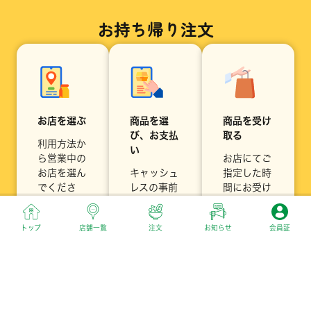
お持ち帰り注文
お店を選ぶ
商品を選
商品を受け
び、お支払
取る
利用方法か
い
ら営業中の
お店にてご
お店を選ん
キャッシュ
指定した時
でくださ
レスの事前
間にお受け
い。
決済を選択
取りくださ
するとお店
い。
トップ
店舗一覧
注文
お知らせ
会員証
で受取るだ
けでラクラ
ク！